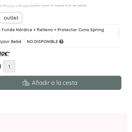
es de
envío
y de
pago
pueden variar el importe final del pedido.
outlet
 Funda Nórdica + Relleno + Protector Cuna Spring
njour Bebé
NO DISPONIBLE
00
€
*
d
Añadir a la cesta