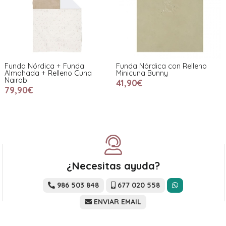
Funda Nórdica + Funda
Funda Nórdica con Relleno
Almohada + Relleno Cuna
Minicuna Bunny
Nairobi
41,90€
79,90€
¿Necesitas ayuda?
986 503 848
677 020 558
ENVIAR EMAIL