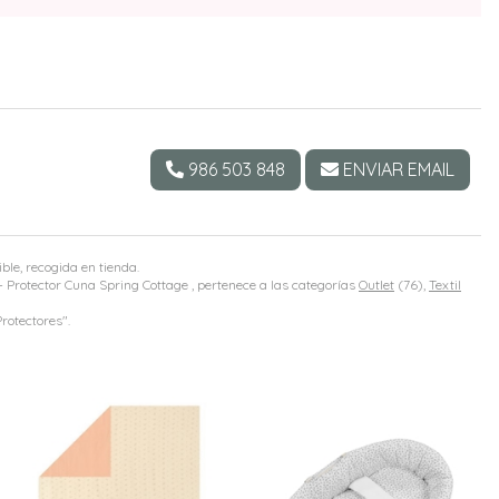
986 503 848
ENVIAR EMAIL
ible, recogida en tienda.
 Protector Cuna Spring Cottage , pertenece a las categorías
Outlet
(76),
Textil
rotectores".