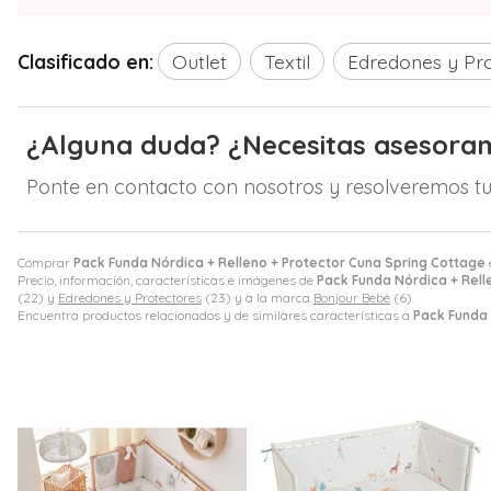
Clasificado en:
Outlet
Textil
Edredones y Pr
¿Alguna duda? ¿Necesitas asesora
Ponte en contacto con nosotros y resolveremos tu
Comprar
Pack Funda Nórdica + Relleno + Protector Cuna Spring Cottage
Precio, información, características e imágenes de
Pack Funda Nórdica + Rell
(22) y
Edredones y Protectores
(23) y a la marca
Bonjour Bebé
(6).
Encuentra productos relacionados y de similares características a
Pack Funda 