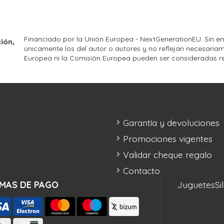
Financiado por la Unión Europea - NextGenerationEU. Sin em
únicamente los del autor o autores y no reflejan necesariam
Europea ni la Comisión Europea pueden ser consideradas r
Garantía y devoluciones
Promociones vigentes
Validar cheque regalo
Contacto
MAS DE PAGO
Juguetes
Si