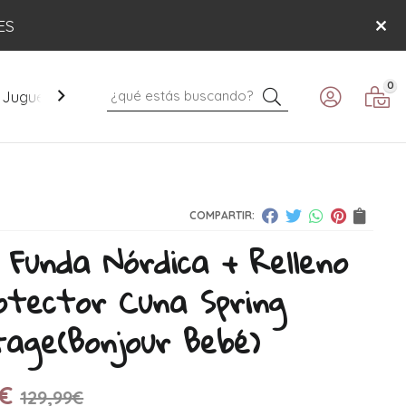
ES
0
Buscar
Juguetes
Mobiliario
Paseo
Verano
COMPARTIR:
 Funda Nórdica + Relleno
otector Cuna Spring
tage
(Bonjour Bebé)
€
129,99
€