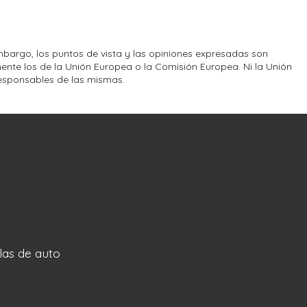
bargo, los puntos de vista y las opiniones expresadas son
ente los de la Unión Europea o la Comisión Europea. Ni la Unión
esponsables de las mismas.
llas de auto