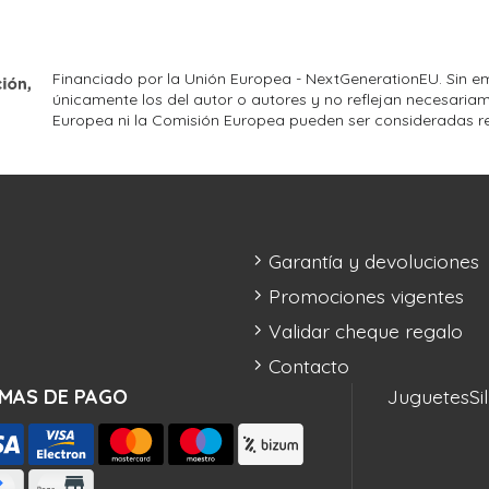
Financiado por la Unión Europea - NextGenerationEU. Sin em
únicamente los del autor o autores y no reflejan necesariam
Europea ni la Comisión Europea pueden ser consideradas r
Garantía y devoluciones
Promociones vigentes
Validar cheque regalo
Contacto
MAS DE PAGO
Juguetes
Si