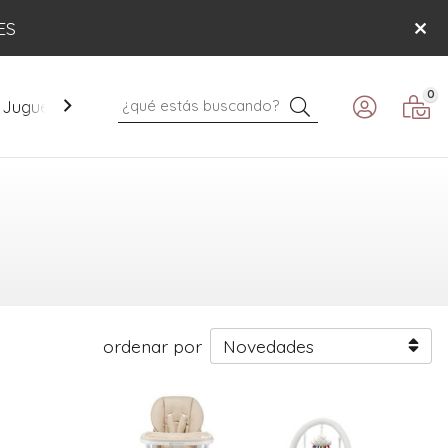
ES
0
Buscar
Juguetes
Mobiliario
Paseo
Verano
ordenar por