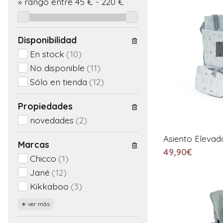
»
rango entre
45
€
-
220
€
Disponibilidad
En stock
(10)
No disponible
(11)
Sólo en tienda
(12)
Propiedades
novedades
(2)
Asiento Elevad
Marcas
49,90€
Chicco
(1)
Jané
(12)
Kikkaboo
(3)
ver más