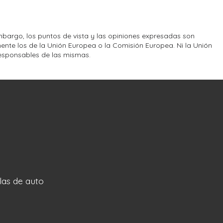
bargo, los puntos de vista y las opiniones expresadas son
ente los de la Unión Europea o la Comisión Europea. Ni la Unión
esponsables de las mismas.
llas de auto