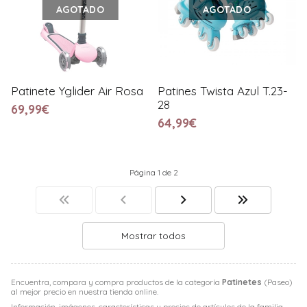
AGOTADO
AGOTADO
Patinete Yglider Air Rosa
Patines Twista Azul T.23-
28
69,99€
64,99€
Página 1 de 2
Mostrar todos
Encuentra, compara y compra productos de la categoría
Patinetes
(Paseo)
al mejor precio en nuestra tienda online.
Información, imágenes, características y precios de artículos de la familia