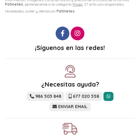
Patinetes
, perteneciente a la categoría
Paseo
. 27 artículos disponibles.
Novedades, outlet y ofertas en
Patinetes
.
¡Síguenos en las redes!
¿Necesitas ayuda?
986 503 848
677 020 558
ENVIAR EMAIL