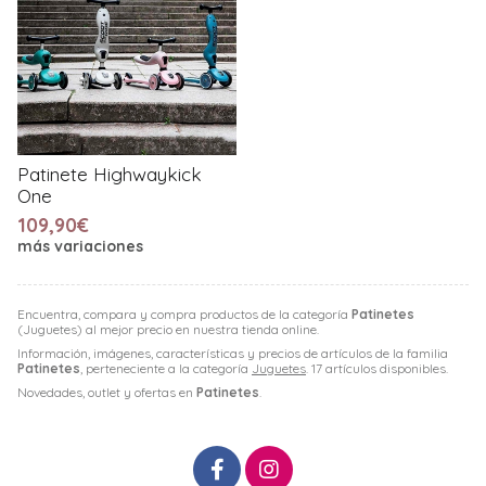
Patinete Highwaykick
One
109,90€
más variaciones
Encuentra, compara y compra productos de la categoría
Patinetes
(Juguetes) al mejor precio en nuestra tienda online.
Información, imágenes, características y precios de artículos de la familia
Patinetes
, perteneciente a la categoría
Juguetes
. 17 artículos disponibles.
Novedades, outlet y ofertas en
Patinetes
.