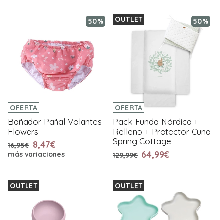
OUTLET
50%
50%
OFERTA
OFERTA
Bañador Pañal Volantes
Pack Funda Nórdica +
Flowers
Relleno + Protector Cuna
Spring Cottage
8,47€
16,95€
64,99€
más variaciones
129,99€
OUTLET
OUTLET