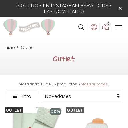
SÍGUENOS EN INSTAGRAM PARA TODAS
LAS NOVEDADES
0
Buscar
inicio
Outlet
Outlet
Mostrando 18 de 73 productos
(
Mostrar todos
)
Filtro
OUTLET
OUTLET
50%