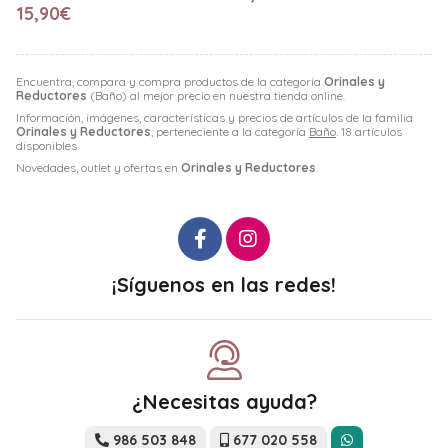
15,90€
Encuentra, compara y compra productos de la categoría
Orinales y
Reductores
(Baño) al mejor precio en nuestra tienda online.
Información, imágenes, características y precios de artículos de la familia
Orinales y Reductores
, perteneciente a la categoría
Baño
. 18 artículos
disponibles.
Novedades, outlet y ofertas en
Orinales y Reductores
.
¡Síguenos en las redes!
¿Necesitas ayuda?
986 503 848
677 020 558