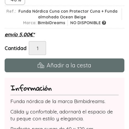
Ref.:
Funda Nórdica Cuna con Protector Cuna + Funda
almohada Ocean Beige
Marca:
BimbiDreams
NO DISPONIBLE
envío
5,00
€
*
Cantidad
Añadir a la cesta
Información
Funda nórdica de la marca Bimbidreams.
Cálida y confortable, adornará el espacio de
tu peque con estilo y elegancia.
Perfecto para cunas de 60 x 120 cm.