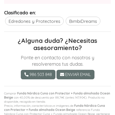
Clasificado en:
Edredones y Protectores
BimbiDreams
¿Alguna duda? ¿Necesitas
asesoramiento?
Ponte en contacto con nosotros y
resolveremos tus dudas.
986 503 848
ENVIAR EMAIL
Comprar
Funda Nórdica Cuna con Protector + Funda almohada Ocean
Beige
con 40,00% de descuento por
88,74
€
(antes
147,90
€
). Producto no
disponible, recogida en tienda.
Precio, información, características e imágenes de
Funda Nórdica Cuna
con Protector + Funda almohada Ocean Beige
referencia Funda
Nórdica Cuna con Protector Cuna + Funda almohada Ocean Beige, pertenece