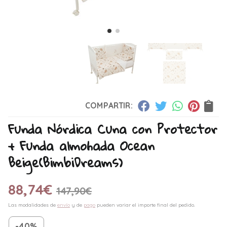
COMPARTIR:
Funda Nórdica Cuna con Protector
+ Funda almohada Ocean
Beige
(BimbiDreams)
88,74
€
147,90
€
Las modalidades de
envío
y de
pago
pueden variar el importe final del pedido.
-40%