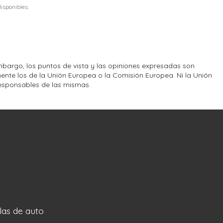
disponibles.
bargo, los puntos de vista y las opiniones expresadas son
ente los de la Unión Europea o la Comisión Europea. Ni la Unión
esponsables de las mismas.
llas de auto