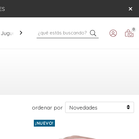
ES
0
Buscar
Juguetes
Mobiliario
Paseo
Verano
ordenar por
¡NUEVO!