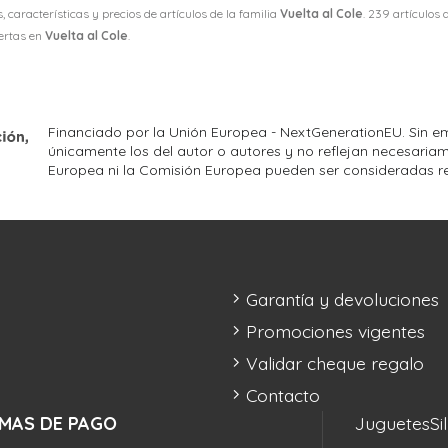
 características y precios de artículos de la familia
Vuelta al Cole
. 239 artículos 
fertas en
Vuelta al Cole
.
Financiado por la Unión Europea - NextGenerationEU. Sin em
únicamente los del autor o autores y no reflejan necesariam
Europea ni la Comisión Europea pueden ser consideradas r
Garantía y devoluciones
Promociones vigentes
Validar cheque regalo
Contacto
MAS DE PAGO
Juguetes
Si