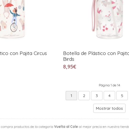
tico con Pajita Circus
Botella de Plástico con Paji
Birds
8,95€
Página 1 de 14
1
2
3
4
5
Mostrar todos
 compra productos de la categoría
Vuelta al Cole
al mejor precio en nuestra tienda