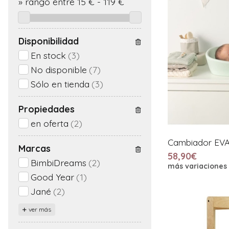
»
rango entre
15
€
-
119
€
Disponibilidad
En stock
(3)
No disponible
(7)
Sólo en tienda
(3)
Propiedades
en oferta
(2)
Cambiador EVA
Marcas
58,90€
BimbiDreams
(2)
más variaciones
Good Year
(1)
Jané
(2)
ver más