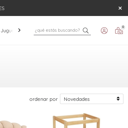
ES
0
Buscar
Juguetes
Mobiliario
Paseo
Verano
ordenar por