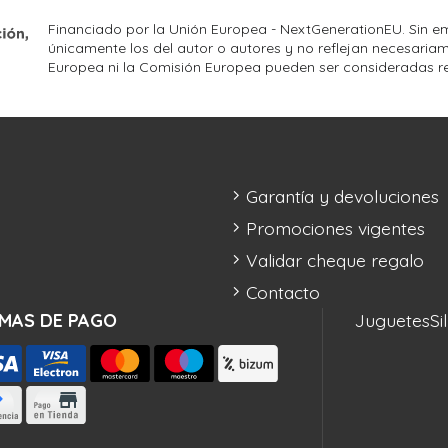
Financiado por la Unión Europea - NextGenerationEU. Sin em
únicamente los del autor o autores y no reflejan necesariam
Europea ni la Comisión Europea pueden ser consideradas r
Garantía y devoluciones
Promociones vigentes
Validar cheque regalo
Contacto
MAS DE PAGO
Juguetes
Si