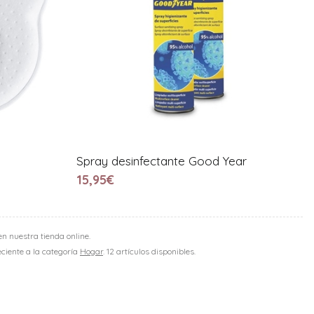
Spray desinfectante Good Year
15,95€
n nuestra tienda online.
eciente a la categoría
Hogar
. 12 artículos disponibles.