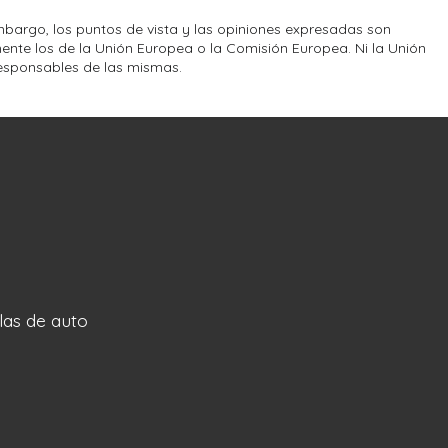
bargo, los puntos de vista y las opiniones expresadas son
ente los de la Unión Europea o la Comisión Europea. Ni la Unión
esponsables de las mismas.
llas de auto