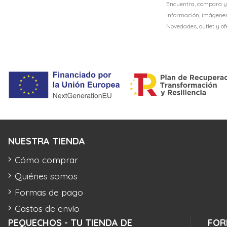
Encuentra, compara y
Información, imágenes,
Novedades, outlet y o
NUESTRA TIENDA
Cómo comprar
Quiénes somos
Formas de pago
Gastos de envío
PEQUECHOS - TU TIENDA DE
FOR