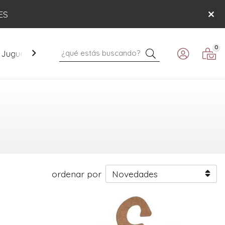
ES
0
Buscar
Juguetes
Mobiliario
Paseo
Verano
ordenar por