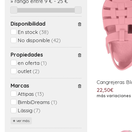
»
rango entre
9
€
-
25
€
Disponibilidad
En stock
(38)
No disponible
(42)
Propiedades
en oferta
(1)
outlet
(2)
Cangrejeras B
Marcas
22,50€
Attipas
(13)
más variaciones
BimbiDreams
(1)
Lässig
(7)
ver más