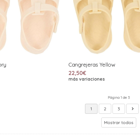
ory
Cangrejeras Yellow
22,50€
más variaciones
Página 1 de 3
1
2
3
Mostrar todos