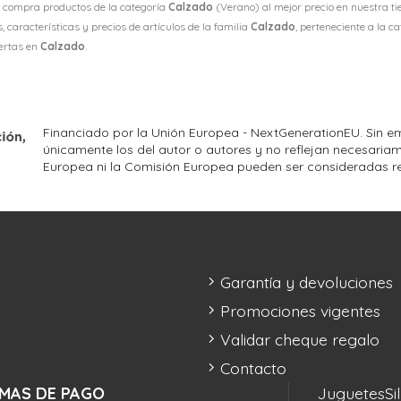
 compra productos de la categoría
Calzado
(Verano) al mejor precio en nuestra ti
 características y precios de artículos de la familia
Calzado
, perteneciente a la c
fertas en
Calzado
.
Financiado por la Unión Europea - NextGenerationEU. Sin em
únicamente los del autor o autores y no reflejan necesariam
Europea ni la Comisión Europea pueden ser consideradas r
Garantía y devoluciones
Promociones vigentes
Validar cheque regalo
Contacto
MAS DE PAGO
Juguetes
Si