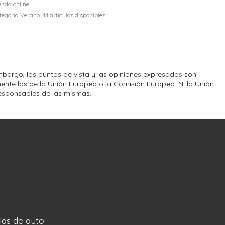
enda online.
ategoría
Verano
. 44 artículos disponibles.
bargo, los puntos de vista y las opiniones expresadas son
ente los de la Unión Europea o la Comisión Europea. Ni la Unión
esponsables de las mismas.
llas de auto