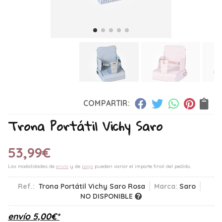
COMPARTIR:
Trona Portátil Vichy Saro
53,99
€
Las modalidades de
envío
y de
pago
pueden variar el importe final del pedido.
Ref.:
Trona Portátil Vichy Saro Rosa
Marca:
Saro
NO DISPONIBLE
envío
5,00
€
*