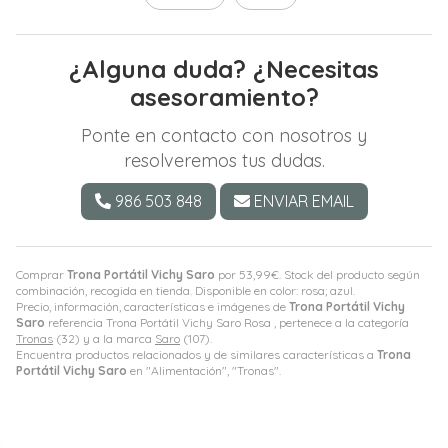
¿Alguna duda? ¿Necesitas
asesoramiento?
Ponte en contacto con nosotros y
resolveremos tus dudas.
986 503 848
ENVIAR EMAIL
Comprar
Trona Portátil Vichy Saro
por
53,99
€
. Stock del producto según
combinación, recogida en tienda. Disponible en color: rosa; azul.
Precio, información, características e imágenes de
Trona Portátil Vichy
Saro
referencia Trona Portátil Vichy Saro Rosa , pertenece a la categoría
Tronas
(32) y a la marca
Saro
(107).
Encuentra productos relacionados y de similares características a
Trona
Portátil Vichy Saro
en "Alimentación", "Tronas".