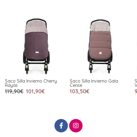
Saco Silla Invierno Cherry
Saco Silla Invierno Gala
S
Rayas
Cerise
V
119,90€
101,90€
103,50€