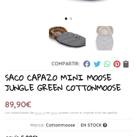
COMPARTIR:
SACO CAPAZO MINI MOOSE
JUNGLE GREEN COTTONMOOSE
89,90
€
Las modalidades de
envío
y de
pago
pueden variar el importe final del pedido.
Marca:
Cottonmoose
EN STOCK