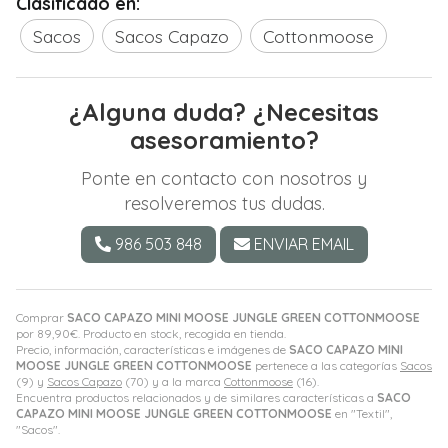
Clasificado en:
Sacos
Sacos Capazo
Cottonmoose
¿Alguna duda? ¿Necesitas
asesoramiento?
Ponte en contacto con nosotros y
resolveremos tus dudas.
986 503 848
ENVIAR EMAIL
Comprar
SACO CAPAZO MINI MOOSE JUNGLE GREEN COTTONMOOSE
por
89,90
€
. Producto en stock, recogida en tienda.
Precio, información, características e imágenes de
SACO CAPAZO MINI
MOOSE JUNGLE GREEN COTTONMOOSE
pertenece a las categorías
Sacos
(9) y
Sacos Capazo
(70) y a la marca
Cottonmoose
(16).
Encuentra productos relacionados y de similares características a
SACO
CAPAZO MINI MOOSE JUNGLE GREEN COTTONMOOSE
en "Textil",
"Sacos".