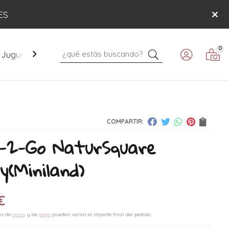
ES
0
Buscar
Juguetes
Mobiliario
Paseo
Verano
COMPARTIR:
-2-Go NaturSquare
y
(Miniland)
€
es de
envío
y de
pago
pueden variar el importe final del pedido.