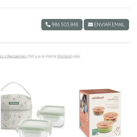
986 503 848
ENVIAR EMAIL
s y Recipientes
(54) y a la marca
Miniland
(66).