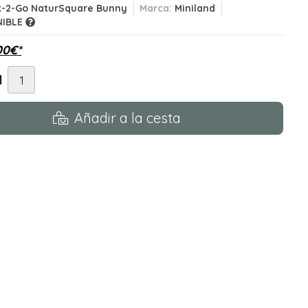
k-2-Go NaturSquare Bunny
Marca:
Miniland
NIBLE
00
€
*
d
Añadir a la cesta