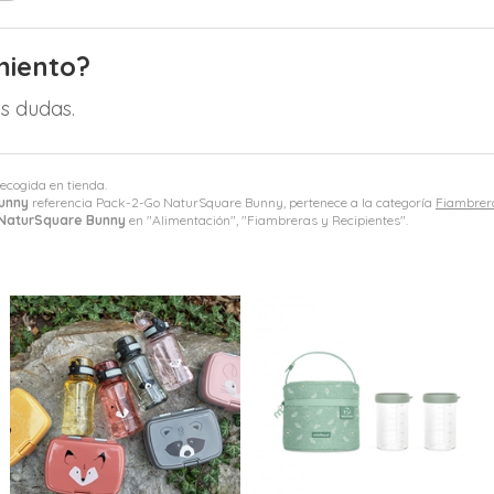
miento?
s dudas.
recogida en tienda.
unny
referencia Pack-2-Go NaturSquare Bunny, pertenece a la categoría
Fiambrera
NaturSquare Bunny
en "Alimentación", "Fiambreras y Recipientes".