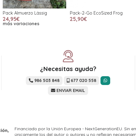
Pack Almuerzo Lässig
Pack-2-Go EcoSized Frog
24,95€
25,90€
más variaciones
¿Necesitas ayuda?
986 503 848
677 020 558
ENVIAR EMAIL
Financiado por la Unión Europea - NextGenerationEU. Sin em
únicamente los del autor o autores y no reflejan necesariam