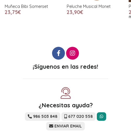
Muñeca Bibi Somerset
Peluche Musical Monet
P
23,75€
23,90€
¡Síguenos en las redes!
¿Necesitas ayuda?
986 503 848
677 020 558
ENVIAR EMAIL