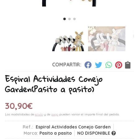
COMPARTIR:
Espiral Actividades Conejo
Garden
(Pasito a pasito)
30,90
€
Las modalidades de
envío
y de
pago
pueden variar el importe final del pedido.
Ref.:
Espiral Actividades Conejo Garden
Marca:
Pasito a pasito
NO DISPONIBLE