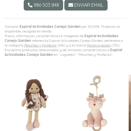
986 503 848
ENVIAR EMAIL
Comprar
Espiral Actividades Conejo Garden
por
30,90
€
. Producto no
disponible, recogida en tienda.
Precio, información, características e imágenes de
Espiral Actividades
Conejo Garden
referencia Espiral Actividades Conejo Garden, pertenece a
la categoría
Peluches y Muñecas
(146) y a la marca
Pasito a pasito
(130).
Encuentra productos relacionados y de similares características a
Espiral
Actividades Conejo Garden
en "Juguetes", "Peluches y Muñecas".