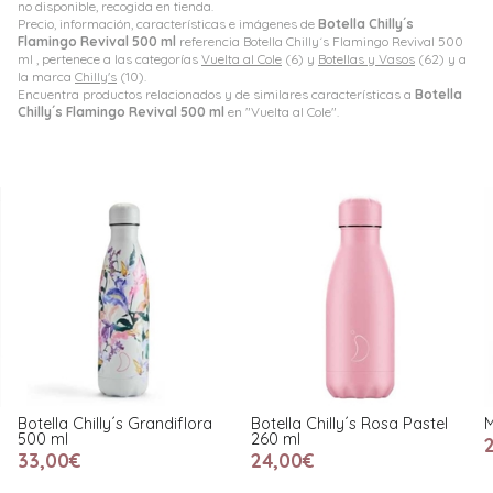
no disponible, recogida en tienda.
Precio, información, características e imágenes de
Botella Chilly´s
Flamingo Revival 500 ml
referencia Botella Chilly´s Flamingo Revival 500
ml , pertenece a las categorías
Vuelta al Cole
(6) y
Botellas y Vasos
(62) y a
la marca
Chilly's
(10).
Encuentra productos relacionados y de similares características a
Botella
Chilly´s Flamingo Revival 500 ml
en "Vuelta al Cole".
Botella Chilly´s Grandiflora
Botella Chilly´s Rosa Pastel
M
500 ml
260 ml
33,00€
24,00€