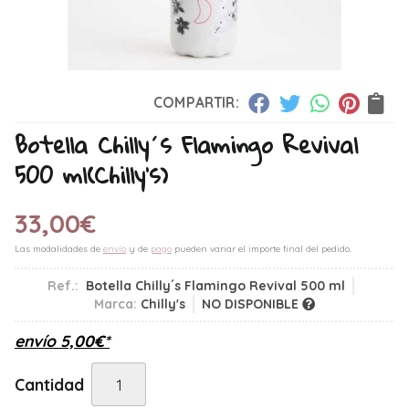
COMPARTIR:
Botella Chilly´s Flamingo Revival
500 ml
(Chilly's)
33,00
€
Las modalidades de
envío
y de
pago
pueden variar el importe final del pedido.
Ref.:
Botella Chilly´s Flamingo Revival 500 ml
Marca:
Chilly's
NO DISPONIBLE
envío
5,00
€
*
Cantidad