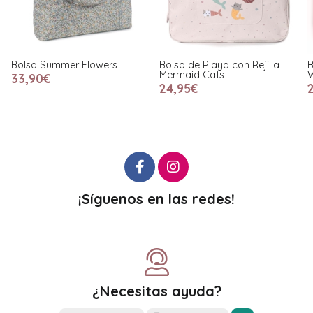
Bolso de Playa con Rejilla
Bolso de Playa con Rejilla
B
Mermaid Cats
Whale Pink
W
24,95€
24,95€
¡Síguenos en las redes!
¿Necesitas ayuda?