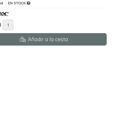
né
EN STOCK
00
€
*
d
Añadir a la cesta