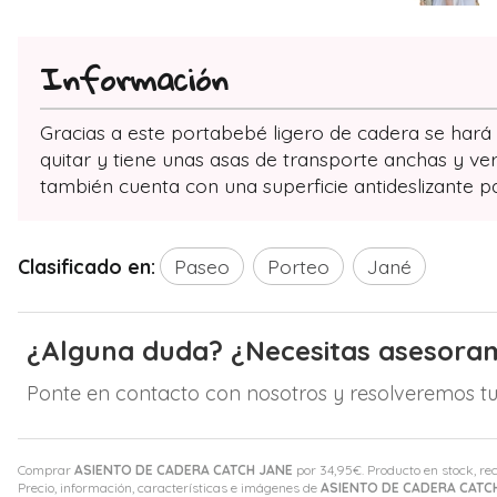
Información
Gracias a este portabebé ligero de cadera se har
quitar y tiene unas asas de transporte anchas y ver
también cuenta con una superficie antideslizante pa
Clasificado en:
Paseo
Porteo
Jané
¿Alguna duda? ¿Necesitas asesora
Ponte en contacto con nosotros y resolveremos tu
Comprar
ASIENTO DE CADERA CATCH JANE
por
34,95
€
. Producto en stock, re
Precio, información, características e imágenes de
ASIENTO DE CADERA CATC