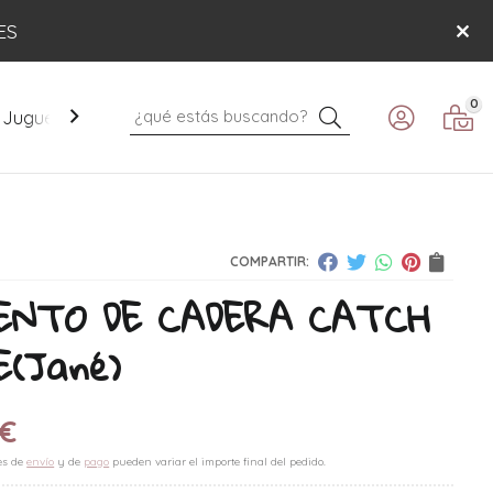
ES
0
Buscar
Juguetes
Mobiliario
Paseo
Verano
COMPARTIR:
ENTO DE CADERA CATCH
E
(Jané)
€
es de
envío
y de
pago
pueden variar el importe final del pedido.