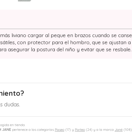
á más liviano cargar al peque en brazos cuando se can
sátiles, con protector para el hombro, que se ajustan a 
ra asegurar la postura del niño y evitar que se resbale.
miento?
s dudas.
cogida en tienda.
H JANE
pertenece a las categorías
Paseo
(17) y
Porteo
(24) y a la marca
Jané
(108)