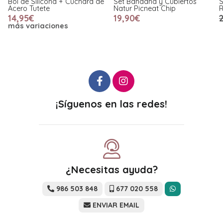
Bol de Silicona + Cuchara de
Set Bandana y Cubiertos
S
Acero Tutete
Natur Picneat Chip
14,95€
19,90€
más variaciones
¡Síguenos en las redes!
¿Necesitas ayuda?
986 503 848
677 020 558
ENVIAR EMAIL