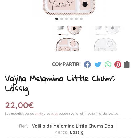
COMPARTIR:
Vajilla Melamina Little Chums
Lässig
22,00
€
Las modalidades de
envío
y de
pago
pueden variar el importe final del pedido.
Ref.:
Vajilla de Melamina Little Chums Dog
Marca:
Lässig