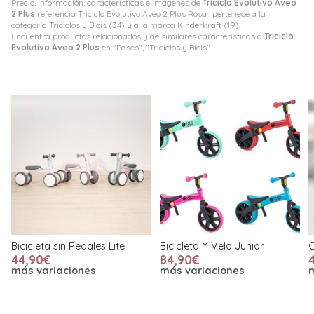
Precio, información, características e imágenes de
Triciclo Evolutivo Aveo
2 Plus
referencia Triciclo Evolutivo Aveo 2 Plus Rosa , pertenece a la
categoría
Triciclos y Bicis
(34) y a la marca
Kinderkraft
(19).
Encuentra productos relacionados y de similares características a
Triciclo
Evolutivo Aveo 2 Plus
en "Paseo", "Triciclos y Bicis".
Bicicleta sin Pedales Lite
Bicicleta Y Velo Junior
C
44,90€
84,90€
más variaciones
más variaciones