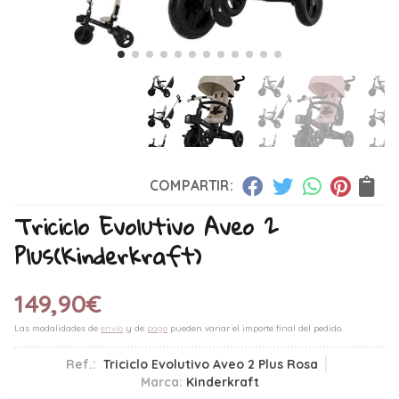
COMPARTIR:
Triciclo Evolutivo Aveo 2
Plus
(Kinderkraft)
149,90
€
Las modalidades de
envío
y de
pago
pueden variar el importe final del pedido.
Ref.:
Triciclo Evolutivo Aveo 2 Plus Rosa
Marca:
Kinderkraft