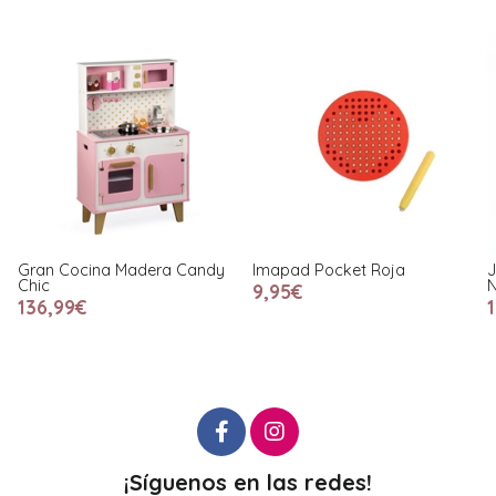
Imapad Pocket Roja
Juego de Tornillos y Tuercas
M
Nuts & Bolts 24 Piezas
2
9,95€
17,90€
¡Síguenos en las redes!