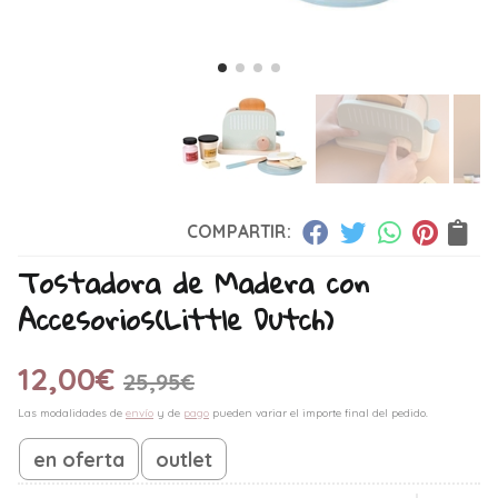
COMPARTIR:
Tostadora de Madera con
Accesorios
(Little Dutch)
12,00
€
25,95
€
Las modalidades de
envío
y de
pago
pueden variar el importe final del pedido.
en oferta
outlet