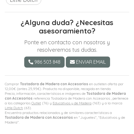
¿Alguna duda? ¿Necesitas
asesoramiento?
Ponte en contacto con nosotros y
resolveremos tus dudas.
986 503 848
ENVIAR EMAIL
Comprar
Tostadora de Madera con Accesorios
en outleten oferta por
12,00
€
(antes
25,95
€
). Producto no disponible, recogida en tienda.
Precio, información, características e imágenes de
Tostadora de Madera
con Accesorios
referencia Tostadora de Madera con Accesorios , pertenece
a las categorías
Outlet
(76) y
Educativos y de Madera
(163) y a la marca
Little Dutch
(63).
Encuentra productos relacionados y de similares características a
Tostadora de Madera con Accesorios
en "Juguetes", "Educativos y de
Madera".