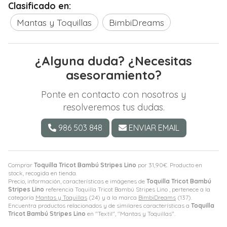
Clasificado en:
Mantas y Toquillas
BimbiDreams
¿Alguna duda? ¿Necesitas
asesoramiento?
Ponte en contacto con nosotros y
resolveremos tus dudas.
986 503 848
ENVIAR EMAIL
Comprar
Toquilla Tricot Bambú Stripes Lino
por
31,90
€
. Producto en
stock, recogida en tienda.
Precio, información, características e imágenes de
Toquilla Tricot Bambú
Stripes Lino
referencia Toquilla Tricot Bambú Stripes Lino , pertenece a la
categoría
Mantas y Toquillas
(24) y a la marca
BimbiDreams
(137).
Encuentra productos relacionados y de similares características a
Toquilla
Tricot Bambú Stripes Lino
en "Textil", "Mantas y Toquillas".