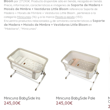
Bloom
por
271,90
€
. Producto disponible sólo en tienda, recogida en tienda.
Precio, información, características e imágenes de
Soporte de Madera +
Moisés de Mimbre + Vestiduras Little Bloom
referencia Soporte de
Madera + Moisés de Mimbre + Vestiduras Little Bloom , pertenece a la
categoría
Minicunas
(16) y a la marca
Pasito a pasito
(130).
Encuentra productos relacionados y de similares características a
Soporte
de Madera + Moisés de Mimbre + Vestiduras Little Bloom
en
"Mobiliario", "Minicunas".
Minicuna BabySide Pale
Minicuna de Ratán con
M
Colchón Viscoelástico
D
245,00€
299,00€