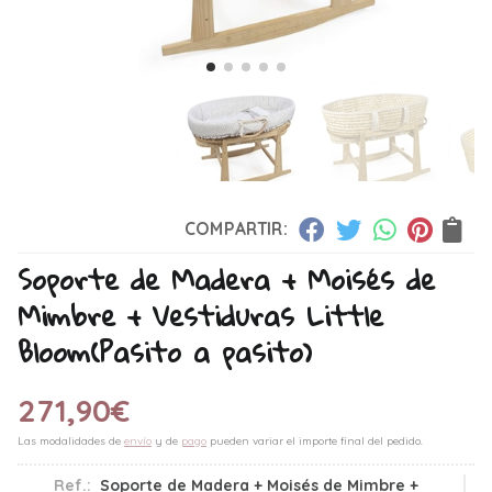
COMPARTIR:
Soporte de Madera + Moisés de
Mimbre + Vestiduras Little
Bloom
(Pasito a pasito)
271,90
€
Las modalidades de
envío
y de
pago
pueden variar el importe final del pedido.
Ref.:
Soporte de Madera + Moisés de Mimbre +