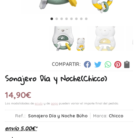
COMPARTIR:
Sonajero Día y Noche
(Chicco)
14,90
€
Las modalidades de
envío
y de
pago
pueden variar el importe final del pedido.
Ref.:
Sonajero Día y Noche Búho
Marca:
Chicco
envío
5,00
€
*