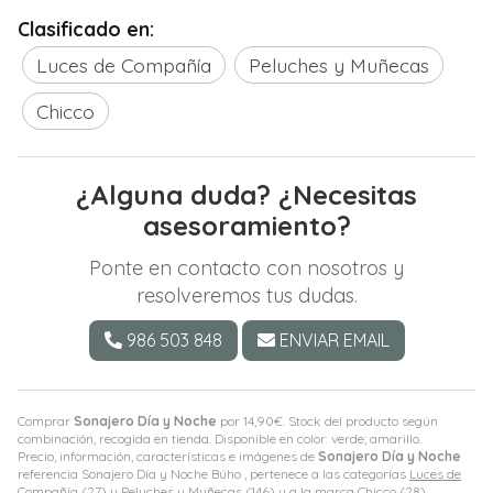
Clasificado en:
Luces de Compañía
Peluches y Muñecas
Chicco
¿Alguna duda? ¿Necesitas
asesoramiento?
Ponte en contacto con nosotros y
resolveremos tus dudas.
986 503 848
ENVIAR EMAIL
Comprar
Sonajero Día y Noche
por
14,90
€
. Stock del producto según
combinación, recogida en tienda. Disponible en color: verde; amarillo.
Precio, información, características e imágenes de
Sonajero Día y Noche
referencia Sonajero Día y Noche Búho , pertenece a las categorías
Luces de
Compañía
(27) y
Peluches y Muñecas
(146) y a la marca
Chicco
(28).