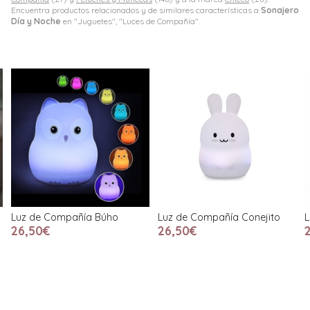
Encuentra productos relacionados y de similares características a
Sonajero
Día y Noche
en "Juguetes", "Luces de Compañía".
Luz de Compañía Búho
Luz de Compañía Conejito
L
26,50€
26,50€