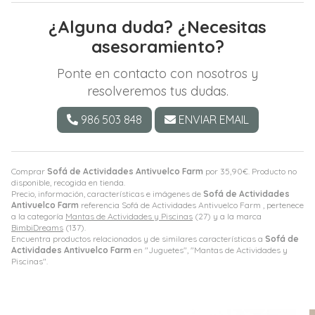
¿Alguna duda? ¿Necesitas
asesoramiento?
Ponte en contacto con nosotros y
resolveremos tus dudas.
986 503 848
ENVIAR EMAIL
Comprar
Sofá de Actividades Antivuelco Farm
por
35,90
€
. Producto no
disponible, recogida en tienda.
Precio, información, características e imágenes de
Sofá de Actividades
Antivuelco Farm
referencia Sofá de Actividades Antivuelco Farm , pertenece
a la categoría
Mantas de Actividades y Piscinas
(27) y a la marca
BimbiDreams
(137).
Encuentra productos relacionados y de similares características a
Sofá de
Actividades Antivuelco Farm
en "Juguetes", "Mantas de Actividades y
Piscinas".