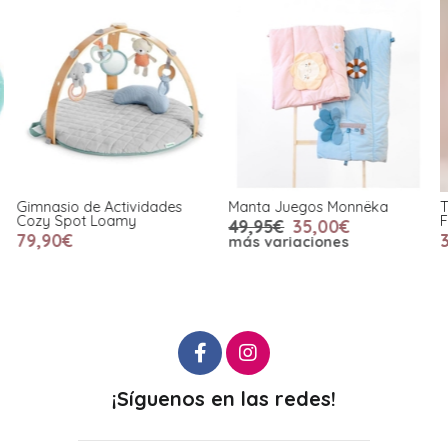
Gimnasio de Actividades
Manta Juegos Monnëka
T
Cozy Spot Loamy
F
49,95€
35,00€
79,90€
más variaciones
¡Síguenos en las redes!