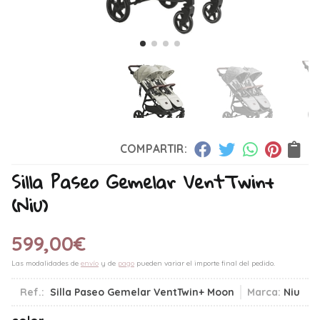
COMPARTIR:
Silla Paseo Gemelar VentTwin+
(Niu)
599,00
€
Las modalidades de
envío
y de
pago
pueden variar el importe final del pedido.
Ref.:
Silla Paseo Gemelar VentTwin+ Moon
Marca:
Niu