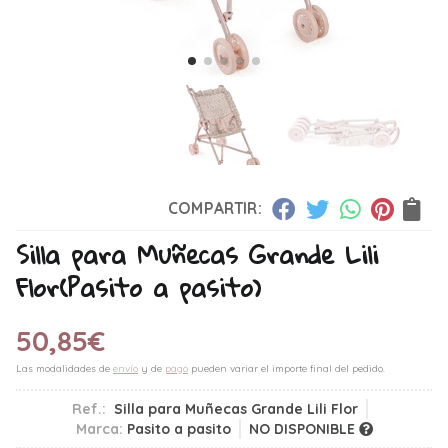
COMPARTIR:
Silla para Muñecas Grande Lili
Flor
(Pasito a pasito)
50,85
€
Las modalidades de
envío
y de
pago
pueden variar el importe final del pedido.
Ref.:
Silla para Muñecas Grande Lili Flor
Marca:
Pasito a pasito
NO DISPONIBLE