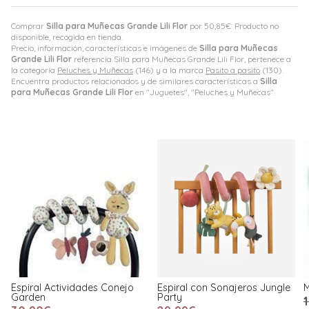
Comprar
Silla para Muñecas Grande Lili Flor
por
50,85
€
. Producto no
disponible, recogida en tienda.
Precio, información, características e imágenes de
Silla para Muñecas
Grande Lili Flor
referencia Silla para Muñecas Grande Lili Flor, pertenece a
la categoría
Peluches y Muñecas
(146) y a la marca
Pasito a pasito
(130).
Encuentra productos relacionados y de similares características a
Silla
para Muñecas Grande Lili Flor
en "Juguetes", "Peluches y Muñecas".
Espiral Actividades Conejo
Espiral con Sonajeros Jungle
Garden
Party