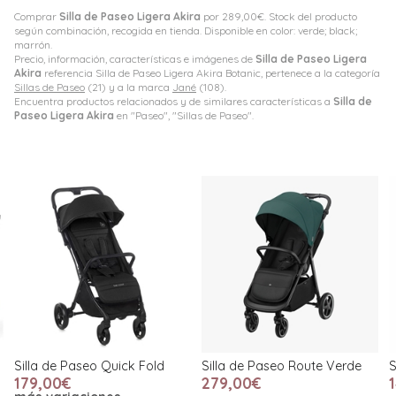
Comprar
Silla de Paseo Ligera Akira
por
289,00
€
. Stock del producto
según combinación, recogida en tienda. Disponible en color: verde; black;
marrón.
Precio, información, características e imágenes de
Silla de Paseo Ligera
Akira
referencia Silla de Paseo Ligera Akira Botanic, pertenece a la categoría
Sillas de Paseo
(21) y a la marca
Jané
(108).
Encuentra productos relacionados y de similares características a
Silla de
Paseo Ligera Akira
en "Paseo", "Sillas de Paseo".
eo Quick Fold
Silla de Paseo Route Verde
Silla de Paseo S
279,00€
149,00€