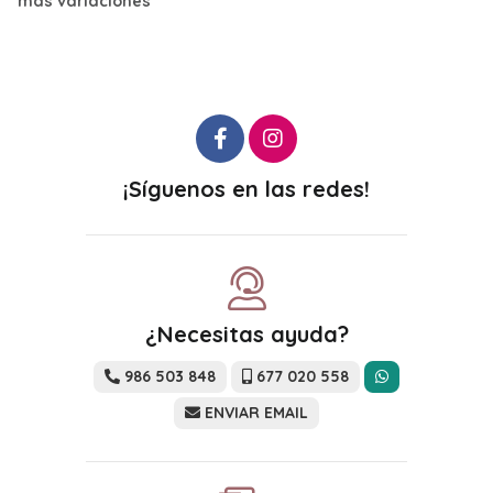
iones
¡Síguenos en las redes!
¿Necesitas ayuda?
986 503 848
677 020 558
ENVIAR EMAIL