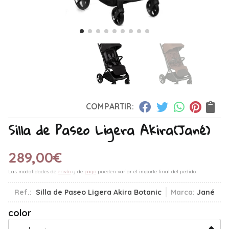
COMPARTIR:
Silla de Paseo Ligera Akira
(Jané)
289,00
€
Las modalidades de
envío
y de
pago
pueden variar el importe final del pedido.
Ref.:
Silla de Paseo Ligera Akira Botanic
Marca:
Jané
color