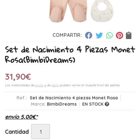
COMPARTIR:
Set de Nacimiento 4 Piezas Monet
Rosa
(BimbiDreams)
31,90
€
Las modalidades de
envío
y de
pago
pueden variar el importe final del pedido.
Ref.:
Set de Nacimiento 4 piezas Monet Rosa
Marca:
BimbiDreams
EN STOCK
envío
5,00
€
*
Cantidad