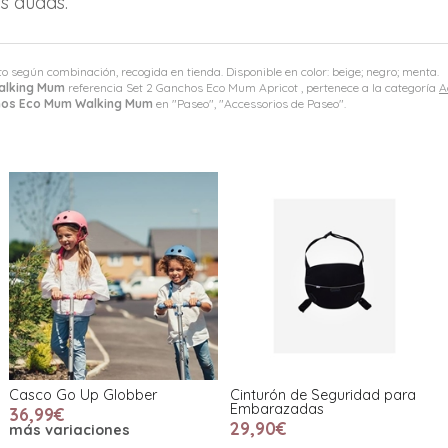
s dudas.
to según combinación, recogida en tienda. Disponible en color: beige; negro; menta.
alking Mum
referencia Set 2 Ganchos Eco Mum Apricot , pertenece a la categoría
A
hos Eco Mum Walking Mum
en "Paseo", "Accessorios de Paseo".
Casco Go Up Globber
Cinturón de Seguridad para
Embarazadas
36,99€
29,90€
más variaciones