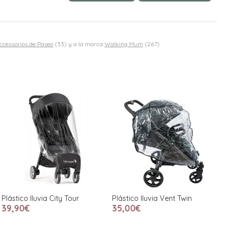
ccessorios de Paseo
(33) y a la marca
Walking Mum
(267).
Plástico lluvia City Tour
Plástico lluvia Vent Twin
39,90€
35,00€