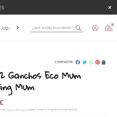
ES
0
Buscar
Juguetes
Mobiliario
Paseo
Verano
COMPARTIR:
2 Ganchos Eco Mum
king Mum
€
es de
envío
y de
pago
pueden variar el importe final del pedido.