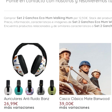
Ponte en contacto con nosotros y resolveremos tu
Comprar
Set 2 Ganchos Eco Mum Walking Mum
por
12,50
€
. Stock del produc
Precio, información, características e imágenes de
Set 2 Ganchos Eco Mum W
Encuentra productos relacionados y de similares características a
Set 2 Ganc
Auriculares Anti Ruido Banz
Casco Clásico Mate Banwood
26,99€
39,00€
más variaciones
más variaciones