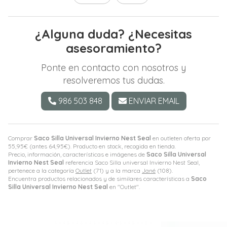
¿Alguna duda? ¿Necesitas
asesoramiento?
Ponte en contacto con nosotros y
resolveremos tus dudas.
986 503 848
ENVIAR EMAIL
Comprar
Saco Silla Universal Invierno Nest Seal
en outleten oferta por
55,95
€
(antes
64,95
€
). Producto en stock, recogida en tienda.
Precio, información, características e imágenes de
Saco Silla Universal
Invierno Nest Seal
referencia Saco Silla universal Invierno Nest Seal,
pertenece a la categoría
Outlet
(71) y a la marca
Jané
(108).
Encuentra productos relacionados y de similares características a
Saco
Silla Universal Invierno Nest Seal
en "Outlet".