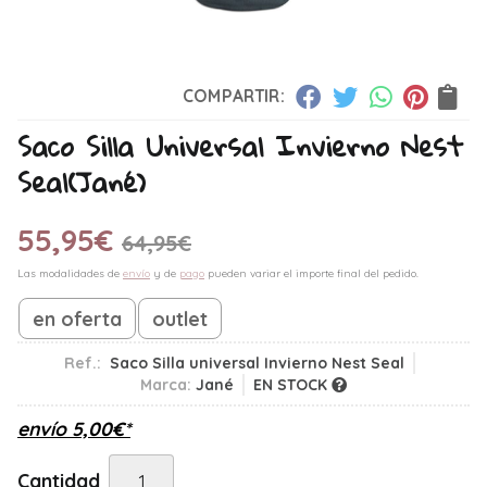
COMPARTIR:
Saco Silla Universal Invierno Nest
Seal
(Jané)
55,95
€
64,95
€
Las modalidades de
envío
y de
pago
pueden variar el importe final del pedido.
en oferta
outlet
Ref.:
Saco Silla universal Invierno Nest Seal
Marca:
Jané
EN STOCK
envío
5,00
€
*
Cantidad