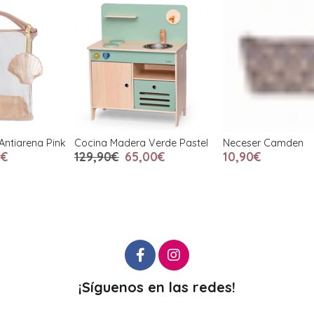
k
Cocina Madera Verde Pastel
Neceser Camden
N
129,90€
65,00€
10,90€
¡Síguenos en las redes!