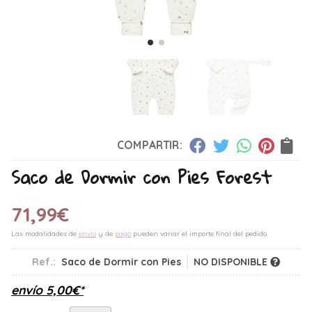
COMPARTIR:
Saco de Dormir con Pies Forest
71,99
€
Las modalidades de
envío
y de
pago
pueden variar el importe final del pedido.
Ref.:
Saco de Dormir con Pies
NO DISPONIBLE
envío
5,00
€
*