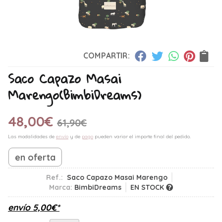
COMPARTIR:
Saco Capazo Masai
Marengo
(BimbiDreams)
48,00
€
61,90
€
Las modalidades de
envío
y de
pago
pueden variar el importe final del pedido.
en oferta
Ref.:
Saco Capazo Masai Marengo
Marca:
BimbiDreams
EN STOCK
envío
5,00
€
*