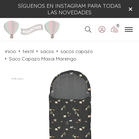
SÍGUENOS EN INSTAGRAM PARA TODAS
LAS NOVEDADES
0
Buscar
inicio
textil
sacos
sacos capazo
Saco Capazo Masai Marengo