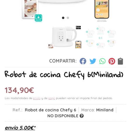
COMPARTIR:
Robot de cocina Chefy 6
(Miniland)
134,90
€
Las modalidades de
envío
y de
pago
pueden variar el importe final del pedido.
Ref.:
Robot de cocina Chefy 6
Marca:
Miniland
NO DISPONIBLE
envío
5,00
€
*