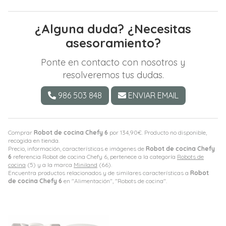
¿Alguna duda? ¿Necesitas
asesoramiento?
Ponte en contacto con nosotros y
resolveremos tus dudas.
986 503 848
ENVIAR EMAIL
Comprar
Robot de cocina Chefy 6
por
134,90
€
. Producto no disponible,
recogida en tienda.
Precio, información, características e imágenes de
Robot de cocina Chefy
6
referencia Robot de cocina Chefy 6, pertenece a la categoría
Robots de
cocina
(5) y a la marca
Miniland
(66).
Encuentra productos relacionados y de similares características a
Robot
de cocina Chefy 6
en "Alimentación", "Robots de cocina".