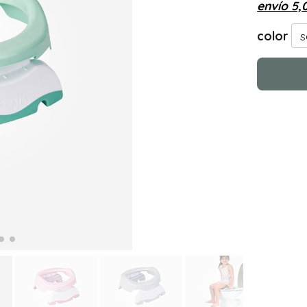
envío
5,
color