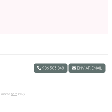
986 503 848
ENVIAR EMAIL
la marca
Saro
(107).