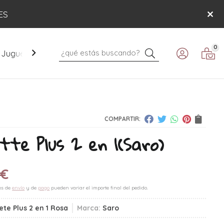
ES
0
Buscar
Juguetes
Mobiliario
Paseo
Verano
COMPARTIR:
tte Plus 2 en 1
(Saro)
0
€
es de
envío
y de
pago
pueden variar el importe final del pedido.
ete Plus 2 en 1 Rosa
Marca:
Saro