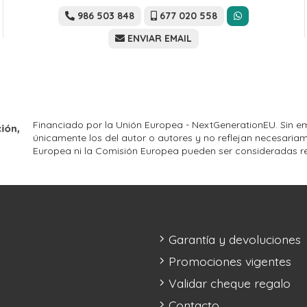
986 503 848
677 020 558
ENVIAR EMAIL
Financiado por la Unión Europea - NextGenerationEU. Sin em
únicamente los del autor o autores y no reflejan necesariam
Europea ni la Comisión Europea pueden ser consideradas r
Garantía y devoluciones
Promociones vigentes
Validar cheque regalo
Contacto