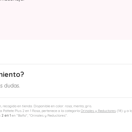
miento?
s dudas.
 recogida en tienda. Disponible en color: rosa; menta; gris.
a Pottete Plus 2 en 1 Rosa, pertenece a la categoría
Orinales y Reductores
(18) y a 
 2 en 1
en "Baño", "Orinales y Reductores".