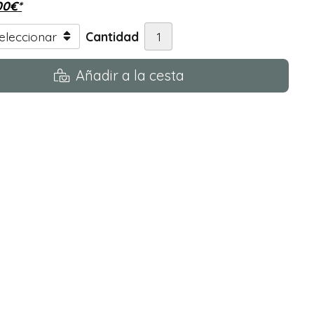
00
€
*
Cantidad
Añadir a la cesta