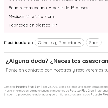
Edad recomendada: A partir de 15 meses.
Medidas: 24 x 24 x 7 cm.
Fabricado en plástico PP.
Clasificado en:
Orinales y Reductores
Saro
¿Alguna duda? ¿Necesitas asesora
Ponte en contacto con nosotros y resolveremos tu
Comprar
Potette Plus 2 en 1
por
25,90
€
. Stock del producto según combinación,
Precio, información, características e imágenes de
Potette Plus 2 en 1
referenci
Encuentra productos relacionados y de similares características a
Potette Plus