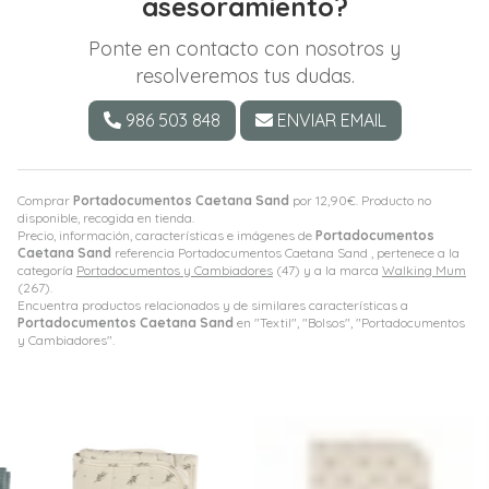
asesoramiento?
Ponte en contacto con nosotros y
resolveremos tus dudas.
986 503 848
ENVIAR EMAIL
Comprar
Portadocumentos Caetana Sand
por
12,90
€
. Producto no
disponible, recogida en tienda.
Precio, información, características e imágenes de
Portadocumentos
Caetana Sand
referencia Portadocumentos Caetana Sand , pertenece a la
categoría
Portadocumentos y Cambiadores
(47) y a la marca
Walking Mum
(267).
Encuentra productos relacionados y de similares características a
Portadocumentos Caetana Sand
en "Textil", "Bolsos", "Portadocumentos
y Cambiadores".