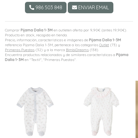
986 503 848
ENVIAR EMAIL
Comprar
Pijama Dalia 1-3M
en outleten oferta por
9,90
€
(antes
19,90
€
).
Producto en stock, recogida en tienda.
Precio, información, características e imágenes de
Pijama Dalia 1-3M
referencia Pijama Dalia 1-3M, pertenece a las categorías
Outlet
(73) y
Primeras Puestas
(32) y a la marca
BimbiDreams
(138).
Encuentra productos relacionados y de similares características a
Pijama
Dalia 1-3M
en "Textil", "Primeras Puestas".