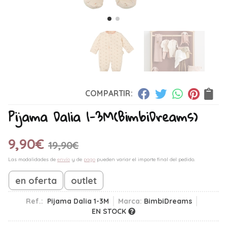
COMPARTIR:
Pijama Dalia 1-3M
(BimbiDreams)
9,90
€
19,90
€
Las modalidades de
envío
y de
pago
pueden variar el importe final del pedido.
en oferta
outlet
Ref.:
Pijama Dalia 1-3M
Marca:
BimbiDreams
EN STOCK