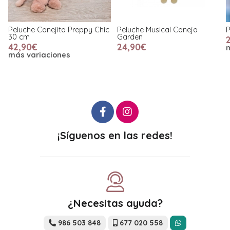
hic
Peluche Musical Conejo
Peluches Copain Calin 25 cm
Garden
28,90€
24,90€
más variaciones
¡Síguenos en las redes!
¿Necesitas ayuda?
986 503 848
677 020 558