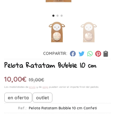
COMPARTIR:
Pelota Ratatam Bubble 10 cm
10,00
€
19,00
€
Las modalidades de
envío
y de
pago
pueden variar el importe final del pedido.
en oferta
outlet
Ref.:
Pelota Ratatam Bubble 10 cm Confeti