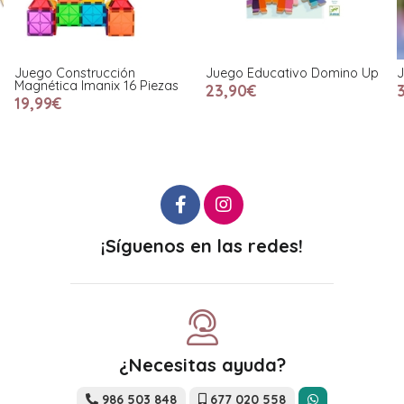
Juego Construcción
Juego Educativo Domino Up
J
Magnética Imanix 16 Piezas
23,90€
19,99€
¡Síguenos en las redes!
¿Necesitas ayuda?
986 503 848
677 020 558