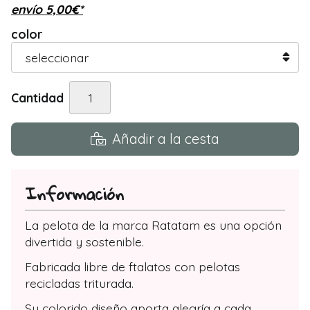
envío
5,00
€
*
color
Cantidad
Añadir a la cesta
Información
La pelota de la marca Ratatam es una opción
divertida y sostenible.
Fabricada libre de ftalatos con pelotas
recicladas triturada.
Su colorido diseño aporta alegría a cada