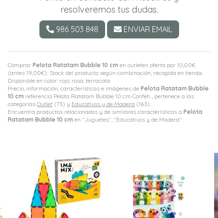
resolveremos tus dudas.
986 503 848
ENVIAR EMAIL
Comprar
Pelota Ratatam Bubble 10 cm
en outleten oferta por
10,00
€
(antes
19,00
€
). Stock del producto según combinación, recogida en tienda.
Disponible en color: rojo; rosa; terracota.
Precio, información, características e imágenes de
Pelota Ratatam Bubble
10 cm
referencia Pelota Ratatam Bubble 10 cm Confeti , pertenece a las
categorías
Outlet
(73) y
Educativos y de Madera
(163).
Encuentra productos relacionados y de similares características a
Pelota
Ratatam Bubble 10 cm
en "Juguetes", "Educativos y de Madera".