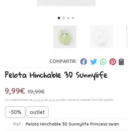
COMPARTIR:
Pelota Hinchable 3D Sunnylife
9,99
€
19,99
€
Las modalidades de
envío
y de
pago
pueden variar el importe final del pedido.
-50%
outlet
Ref.:
Pelota Hinchable 3D Sunnylife Princess swan