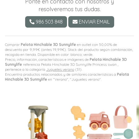
Ponte en contacto con nosotros y
resolveremos tus dudas.
986 503 848
ENVIAR EMAIL
Comprar
Pelota Hinchable 3D Sunnylife
en outlet con 50,00% de
descuento por
9,99
€
(antes
19,99
€
). Stock del producto según combinación,
recogida en tienda. Disponible en color: blanco; verde.
Precio, información, características e imágenes de
Pelota Hinchable 3D
Sunnylife
referencia Pelota Hinchable 3D Sunnylife Princess swan ,
pertenece a la categoría
Juguetes verano
(31).
Encuentra productos relacionados y de similares características a
Pelota
Hinchable 3D Sunnylife
en "Verano", "Juguetes verano".