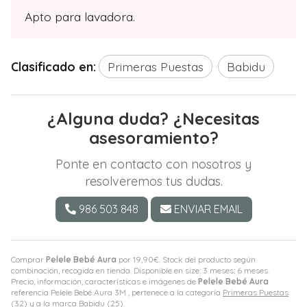
Apto para lavadora.
Clasificado en:
Primeras Puestas
Babidu
¿Alguna duda? ¿Necesitas
asesoramiento?
Ponte en contacto con nosotros y
resolveremos tus dudas.
986 503 848
ENVIAR EMAIL
Comprar
Pelele Bebé Aura
por
19,90
€
. Stock del producto según
combinación, recogida en tienda. Disponible en size: 3 meses; 6 meses.
Precio, información, características e imágenes de
Pelele Bebé Aura
referencia Pelele Bebé Aura 3M , pertenece a la categoría
Primeras Puestas
(32) y a la marca
Babidu
(25).