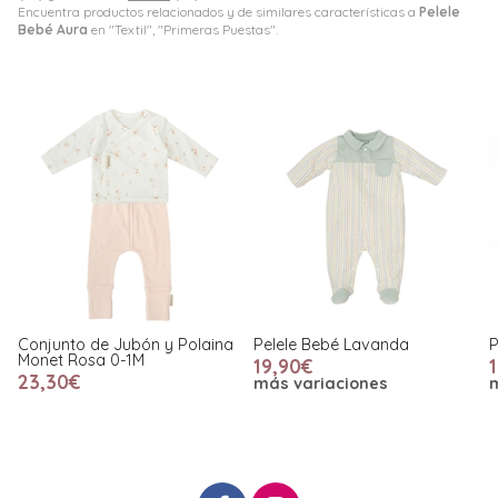
Encuentra productos relacionados y de similares características a
Pelele
Bebé Aura
en "Textil", "Primeras Puestas".
Conjunto de Jubón y Polaina
Pelele Bebé Lavanda
P
Monet Rosa 0-1M
19,90€
23,30€
más variaciones