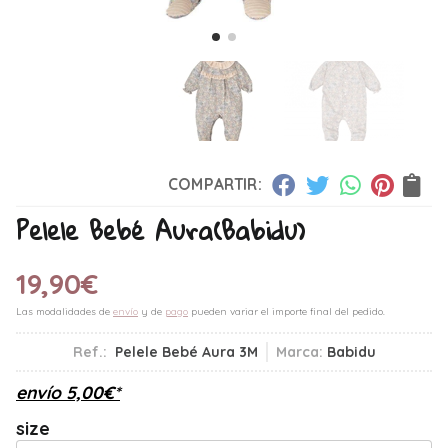
COMPARTIR:
Pelele Bebé Aura
(Babidu)
19,90
€
Las modalidades de
envío
y de
pago
pueden variar el importe final del pedido.
Ref.:
Pelele Bebé Aura 3M
Marca:
Babidu
envío
5,00
€
*
size