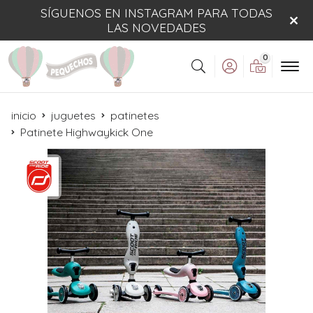
SÍGUENOS EN INSTAGRAM PARA TODAS
LAS NOVEDADES
0
Buscar
inicio
juguetes
patinetes
Patinete Highwaykick One