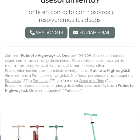
asesoramiento?
Ponte en contacto con nosotros y
resolveremos tus dudas.
986 503 848
ENVIAR EMAIL
Comprar
Patinete Highwaykick One
por
109,90
€
. Stock del producto
según combinación, recogida en tienda. Disponible en color: rosa; verde;
menta; naranja; gris; azul oscuro; azul; amarillo; verde oliva.
Precio, información, características e imágenes de
Patinete Highwaykick
One
referencia Patinete Highwaykick One Rose , pertenece a las categorías
Patinetes
(27) y
Patinetes
(17) y a la marca
Scoot and Ride
(5).
Encuentra productos relacionados y de similares características a
Patinete
Highwaykick One
en "Juguetes", "Patinetes".