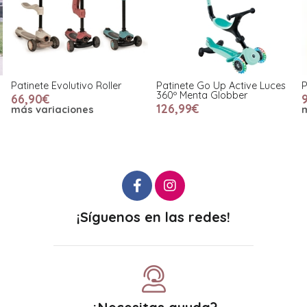
Patinete Evolutivo Roller
Patinete Go Up Active Luces
P
360º Menta Globber
66,90€
126,99€
más variaciones
¡Síguenos en las redes!