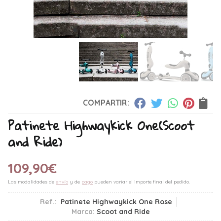
COMPARTIR:
Patinete Highwaykick One
(Scoot
and Ride)
109,90
€
Las modalidades de
envío
y de
pago
pueden variar el importe final del pedido.
Ref.:
Patinete Highwaykick One Rose
Marca:
Scoot and Ride