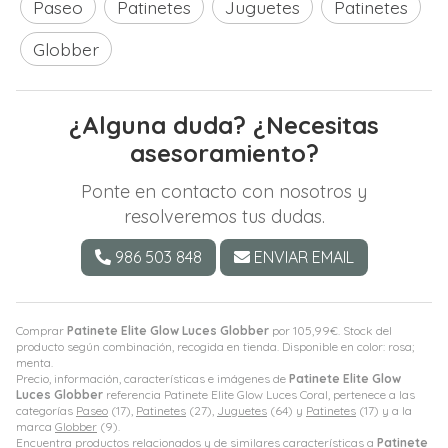
Paseo
Patinetes
Juguetes
Patinetes
Globber
¿Alguna duda? ¿Necesitas
asesoramiento?
Ponte en contacto con nosotros y
resolveremos tus dudas.
986 503 848
ENVIAR EMAIL
Comprar
Patinete Elite Glow Luces Globber
por
105,99
€
. Stock del
producto según combinación, recogida en tienda. Disponible en color: rosa;
menta.
Precio, información, características e imágenes de
Patinete Elite Glow
Luces Globber
referencia Patinete Elite Glow Luces Coral, pertenece a las
categorías
Paseo
(17),
Patinetes
(27),
Juguetes
(64) y
Patinetes
(17) y a la
marca
Globber
(9).
Encuentra productos relacionados y de similares características a
Patinete