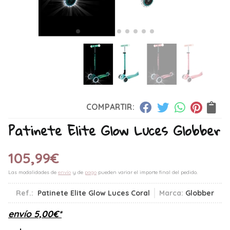
COMPARTIR:
Patinete Elite Glow Luces Globber
105,99
€
Las modalidades de
envío
y de
pago
pueden variar el importe final del pedido.
Ref.:
Patinete Elite Glow Luces Coral
Marca:
Globber
envío
5,00
€
*