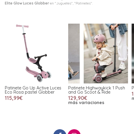
Elite Glow Luces Globber
en "Juguetes", "Patinetes".
ces
Patinete Highwaykick 1 Push
Patinete Highwaykick One
and Go Scoot & Ride
109,90€
129,90€
más variaciones
más variaciones