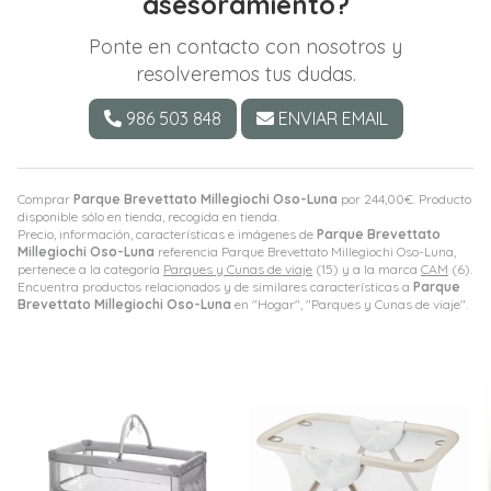
asesoramiento?
Ponte en contacto con nosotros y
resolveremos tus dudas.
986 503 848
ENVIAR EMAIL
Comprar
Parque Brevettato Millegiochi Oso-Luna
por
244,00
€
. Producto
disponible sólo en tienda, recogida en tienda.
Precio, información, características e imágenes de
Parque Brevettato
Millegiochi Oso-Luna
referencia Parque Brevettato Millegiochi Oso-Luna,
pertenece a la categoría
Parques y Cunas de viaje
(15) y a la marca
CAM
(6).
Encuentra productos relacionados y de similares características a
Parque
Brevettato Millegiochi Oso-Luna
en "Hogar", "Parques y Cunas de viaje".