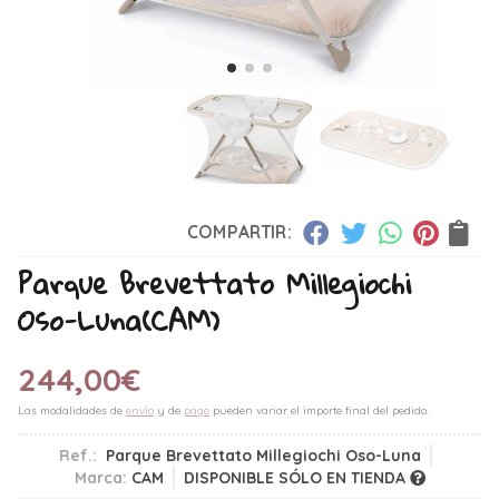
COMPARTIR:
Parque Brevettato Millegiochi
Oso-Luna
(CAM)
244,00
€
Las modalidades de
envío
y de
pago
pueden variar el importe final del pedido.
Ref.:
Parque Brevettato Millegiochi Oso-Luna
Marca:
CAM
DISPONIBLE SÓLO EN TIENDA