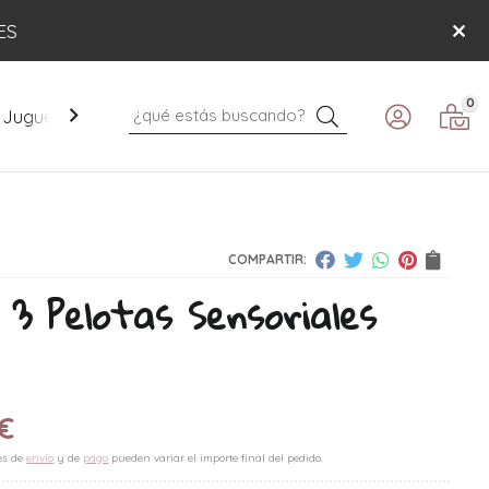
ES
0
Buscar
Juguetes
Mobiliario
Paseo
Verano
COMPARTIR:
 3 Pelotas Sensoriales
€
es de
envío
y de
pago
pueden variar el importe final del pedido.