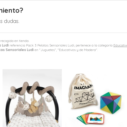
miento?
s dudas.
 recogida en tienda.
s Ludi
referencia Pack 3 Pelotas Sensoriales Ludi, pertenece a la categoría
Educativ
tas Sensoriales Ludi
en "Juguetes", "Educativos y de Madera".