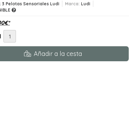
 3 Pelotas Sensoriales Ludi
Marca:
Ludi
NIBLE
00
€
*
d
Añadir a la cesta