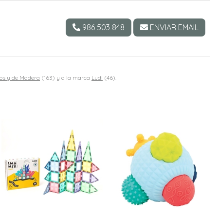
986 503 848
ENVIAR EMAIL
os y de Madera
(163) y a la marca
Ludi
(46).