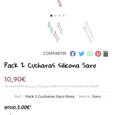
COMPARTIR:
Pack 2 Cucharas silicona Saro
10,90
€
Las modalidades de
envío
y de
pago
pueden variar el importe final del pedido.
Ref.:
Pack 2 Cucharas Saro Rosa
Marca:
Saro
envío
5,00
€
*