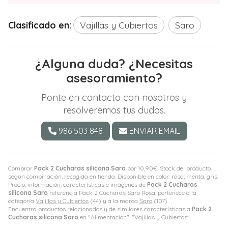
Clasificado en:
Vajillas y Cubiertos
Saro
¿Alguna duda? ¿Necesitas
asesoramiento?
Ponte en contacto con nosotros y
resolveremos tus dudas.
986 503 848
ENVIAR EMAIL
Comprar
Pack 2 Cucharas silicona Saro
por
10,90
€
. Stock del producto
según combinación, recogida en tienda. Disponible en color: rosa; menta; gris.
Precio, información, características e imágenes de
Pack 2 Cucharas
silicona Saro
referencia Pack 2 Cucharas Saro Rosa, pertenece a la
categoría
Vajillas y Cubiertos
(44) y a la marca
Saro
(107).
Encuentra productos relacionados y de similares características a
Pack 2
Cucharas silicona Saro
en "Alimentación", "Vajillas y Cubiertos".