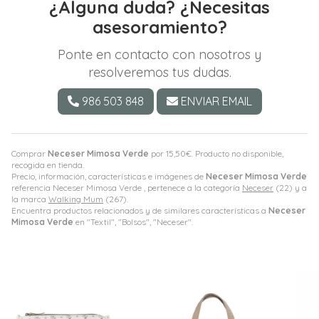
¿Alguna duda? ¿Necesitas
asesoramiento?
Ponte en contacto con nosotros y
resolveremos tus dudas.
986 503 848
ENVIAR EMAIL
Comprar
Neceser Mimosa Verde
por
15,50
€
. Producto no disponible,
recogida en tienda.
Precio, información, características e imágenes de
Neceser Mimosa Verde
referencia Neceser Mimosa Verde , pertenece a la categoría
Neceser
(22) y a
la marca
Walking Mum
(267).
Encuentra productos relacionados y de similares características a
Neceser
Mimosa Verde
en "Textil", "Bolsos", "Neceser".