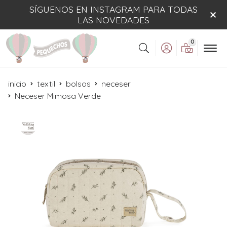
SÍGUENOS EN INSTAGRAM PARA TODAS
LAS NOVEDADES
0
Buscar
inicio
textil
bolsos
neceser
Neceser Mimosa Verde