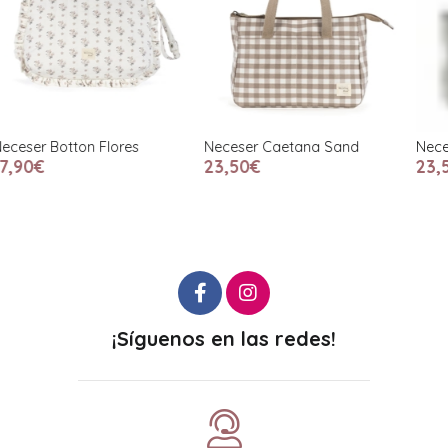
Neceser Caetana Sand
Neceser Caetana Stone
N
23,50€
23,50€
¡Síguenos en las redes!