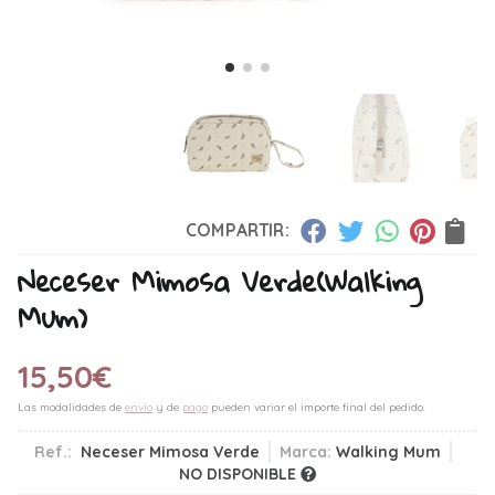
COMPARTIR:
Neceser Mimosa Verde
(Walking
Mum)
15,50
€
Las modalidades de
envío
y de
pago
pueden variar el importe final del pedido.
Ref.:
Neceser Mimosa Verde
Marca:
Walking Mum
NO DISPONIBLE