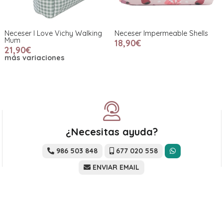
Neceser I Love Vichy Walking
Neceser Impermeable Shells
Mum
18,90€
21,90€
más variaciones
¿Necesitas ayuda?
986 503 848
677 020 558
ENVIAR EMAIL