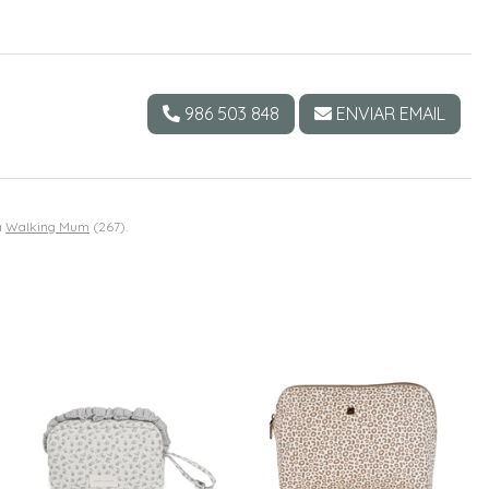
986 503 848
ENVIAR EMAIL
a
Walking Mum
(267).