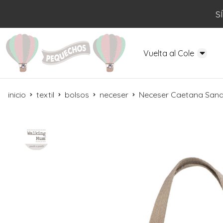
S
Vuelta al Cole
inicio
textil
bolsos
neceser
Neceser Caetana San