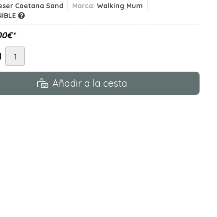
eser Caetana Sand
Marca:
Walking Mum
NIBLE
00
€
*
d
Añadir a la cesta