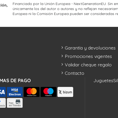
Financiado por la Unión Europea - NextGenerationEU. Sin em
únicamente los del autor o autores y no reflejan necesariam
Europea ni la Comisión Europea pueden ser consideradas r
Garantía y devoluciones
Promociones vigentes
Validar cheque regalo
Contacto
MAS DE PAGO
Juguetes
Si