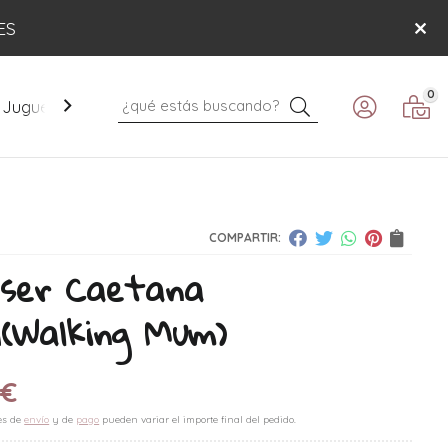
ES
0
Buscar
Juguetes
Mobiliario
Paseo
Verano
COMPARTIR:
eser Caetana
d
(Walking Mum)
0
€
es de
envío
y de
pago
pueden variar el importe final del pedido.