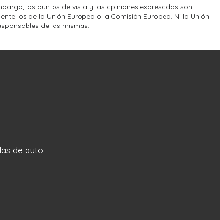
bargo, los puntos de vista y las opiniones expresadas son
ente los de la Unión Europea o la Comisión Europea. Ni la Unión
esponsables de las mismas.
llas de auto