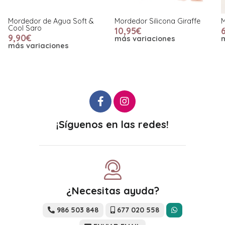
Mordedor de Agua Soft &
Mordedor Silicona Giraffe
M
Cool Saro
10,95€
9,90€
más variaciones
más variaciones
¡Síguenos en las redes!
¿Necesitas ayuda?
986 503 848
677 020 558