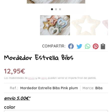
COMPARTIR:
Mordedor Estrella Bibs
12,95
€
Las modalidades de
envío
y de
pago
pueden variar el importe final del pedido.
Ref.:
Mordedor Estrella Bibs Pink plum
Marca:
Bibs
envío
5,00
€
*
color