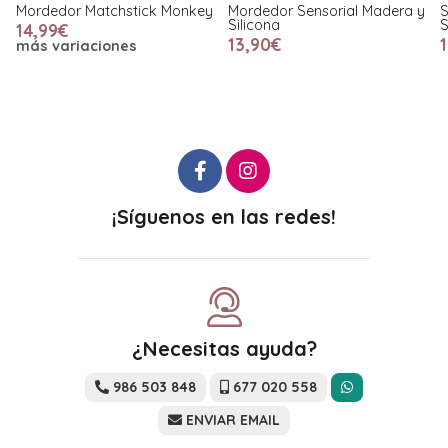
ey
Mordedor Sensorial Madera y
Set de 2 Mordedores
Silicona
Sensoriales Silicona Pink
13,90€
17,90€
¡Síguenos en las redes!
¿Necesitas ayuda?
986 503 848
677 020 558
ENVIAR EMAIL