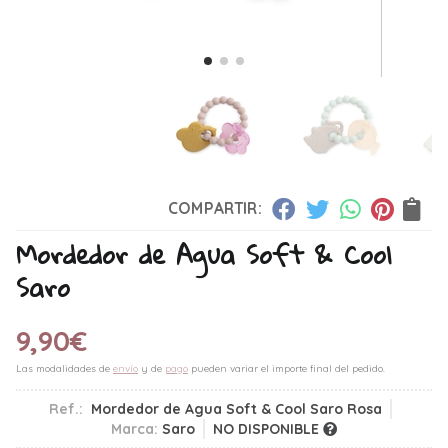
COMPARTIR:
Mordedor de Agua Soft & Cool
Saro
9,90
€
Las modalidades de
envío
y de
pago
pueden variar el importe final del pedido.
Ref.:
Mordedor de Agua Soft & Cool Saro Rosa
Marca:
Saro
NO DISPONIBLE