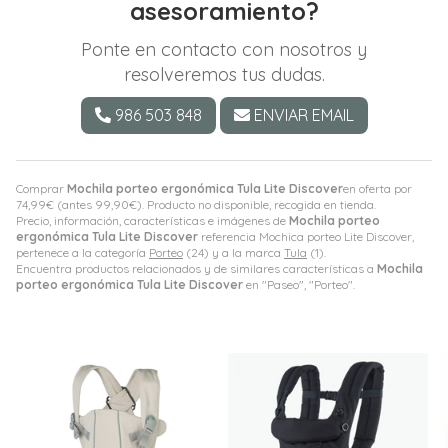
asesoramiento?
Ponte en contacto con nosotros y
resolveremos tus dudas.
986 503 848
ENVIAR EMAIL
Comprar
Mochila porteo ergonómica Tula Lite Discover
en oferta por
74,99
€
(antes
99,90
€
). Producto no disponible, recogida en tienda.
Precio, información, características e imágenes de
Mochila porteo
ergonómica Tula Lite Discover
referencia Mochica porteo Lite Discover,
pertenece a la categoría
Porteo
(24) y a la marca
Tula
(1).
Encuentra productos relacionados y de similares características a
Mochila
porteo ergonómica Tula Lite Discover
en "Paseo", "Porteo".