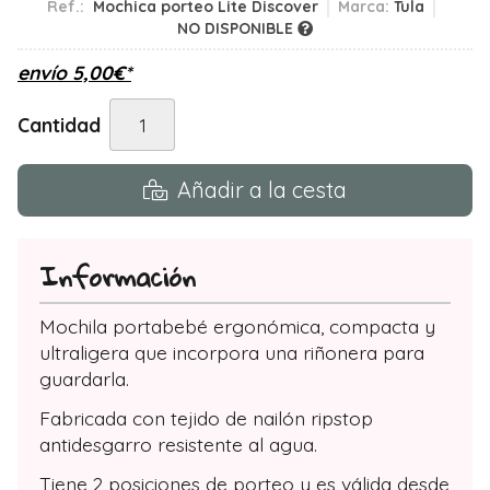
Ref.:
Mochica porteo Lite Discover
Marca:
Tula
NO DISPONIBLE
envío
5,00
€
*
Cantidad
Añadir a la cesta
Información
Mochila portabebé ergonómica, compacta y
ultraligera que incorpora una riñonera para
guardarla.
Fabricada con tejido de nailón ripstop
antidesgarro resistente al agua.
Tiene 2 posiciones de porteo y es válida desde