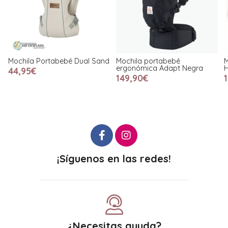
nd
Mochila portabebé
Mochila portabebé Hip Seat
ergonómica Adapt Negra
Hazelwood
149,90€
109,00€
¡Síguenos en las redes!
¿Necesitas ayuda?