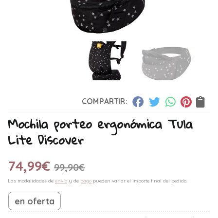
COMPARTIR:
Mochila porteo ergonómica Tula
Lite Discover
74,99
€
99,90
€
Las modalidades de
envío
y de
pago
pueden variar el importe final del pedido.
en oferta